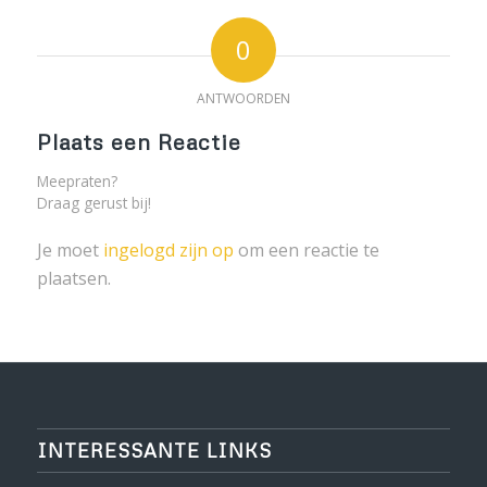
0
ANTWOORDEN
Plaats een Reactie
Meepraten?
Draag gerust bij!
Je moet
ingelogd zijn op
om een reactie te
plaatsen.
INTERESSANTE LINKS