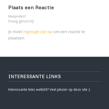
Plaats een Reactie
Meepraten?
Draag gerust bij!
Je moet
ingelogd zijn op
om een reactie te
plaatsen.
INTERESSANTE LINKS
Interessante links wellicht? Veel plezier op deze site :)