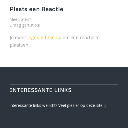
Plaats een Reactie
Meepraten?
Draag gerust bij!
Je moet
ingelogd zijn op
om een reactie te
plaatsen.
INTERESSANTE LINKS
Interessante links wellicht? Veel plezier op deze site :)