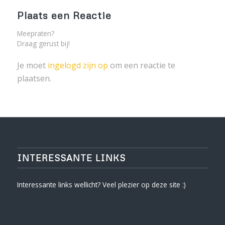
Plaats een Reactie
Meepraten?
Draag gerust bij!
Je moet
ingelogd zijn op
om een reactie te
plaatsen.
INTERESSANTE LINKS
Interessante links wellicht? Veel plezier op deze site :)