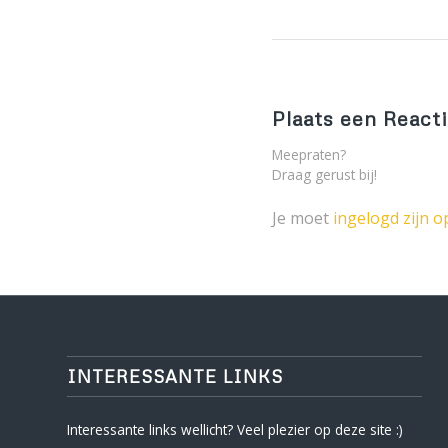
Plaats een React
Meepraten?
Draag gerust bij!
Je moet
ingelogd zijn o
INTERESSANTE LINKS
Interessante links wellicht? Veel plezier op deze site :)