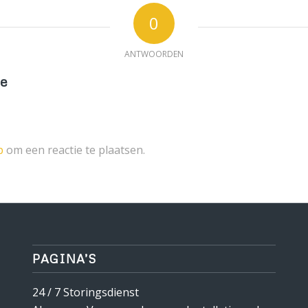
0
ANTWOORDEN
ie
p
om een reactie te plaatsen.
PAGINA’S
24 / 7 Storingsdienst