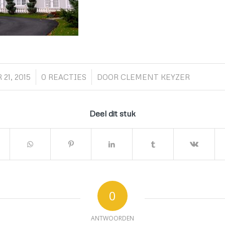
/
/
21, 2015
0 REACTIES
DOOR
CLEMENT KEYZER
Deel dit stuk
0
ANTWOORDEN