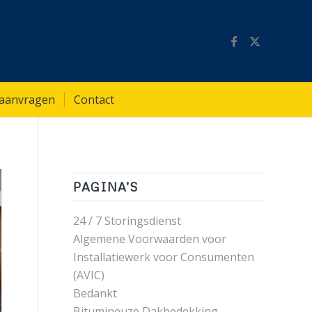
 aanvragen
Contact
PAGINA’S
24 / 7 Storingsdienst
Algemene Voorwaarden voor
Installatiewerk voor Consumenten
(AVIC)
Bedankt
Bitumineuze Dakbedekking